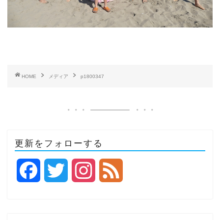
HOME
メディア
p1800347
更新をフォローする
F
T
I
F
a
w
n
e
c
i
s
e