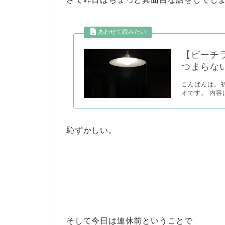
【ビーチラ
つまらな
こんばんは。初
オです。 内容
恥ずかしい。
そして今日は連休前ということで