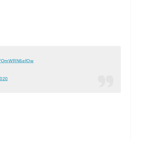
。
.co/QmWRN6efOw
2020