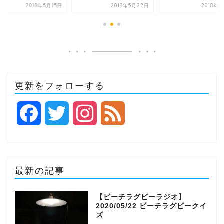
2018年5月15日
2018年5月22日
2018年
更新をフォローする
F
T
I
F
a
w
n
e
c
i
s
e
最新の記事
e
t
t
d
【ビーチラグビーラジオ】
2020/05/22 ビーチラグビークイ
b
t
a
ズ