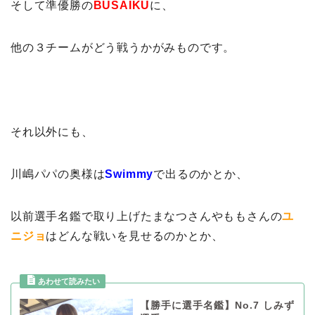
そして準優勝の
BUSAIKU
に、
他の３チームがどう戦うかがみものです。
それ以外にも、
川嶋パパの奥様は
Swimmy
で出るのかとか、
以前選手名鑑で取り上げたまなつさんやももさんの
ユ
ニジョ
はどんな戦いを見せるのかとか、
【勝手に選手名鑑】No.7 しみず