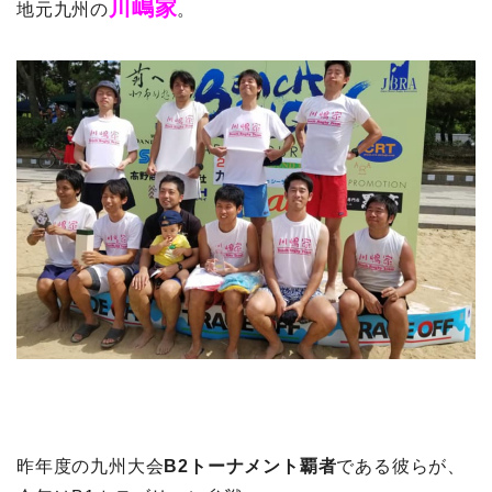
川嶋
家
地元九州の
。
昨年度の九州大会
B2トーナメント覇者
である彼らが、